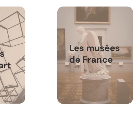
Les musées
ts
de France
art