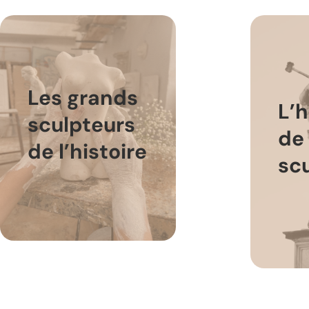
Les grands
L’h
sculpteurs
de 
de l’histoire
sc