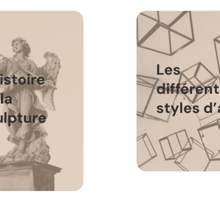
Les
istoire
différen
la
styles d’
ulpture