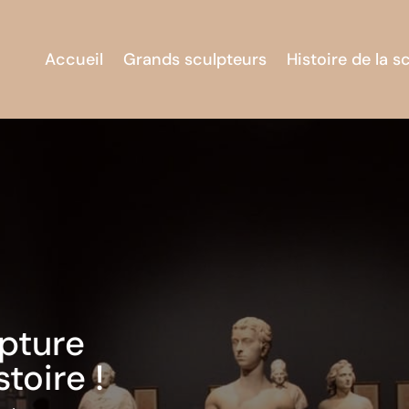
Accueil
Grands sculpteurs
Histoire de la s
lpture
toire !