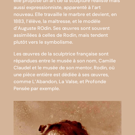
elle propose un art de la sculpture réaliste mais
aussi expressionniste, apparenté à l’art
nouveau. Elle travaille le marbre et devient, en
1883, l’élève, la maîtresse, et le modèle
d’Auguste ROdin. Ses œuvres sont souvent
assimilées à celles de Rodin, mais tendent
plutôt vers le symbolisme.
Les œuvres de la sculptrice française sont
répandues entre le musée à son nom, Camille
Claudel et le musée de son mentor, Rodin, où
une pièce entière est dédiée à ses œuvres,
comme L’Abandon, La Valse, et Profonde
Pensée par exemple.